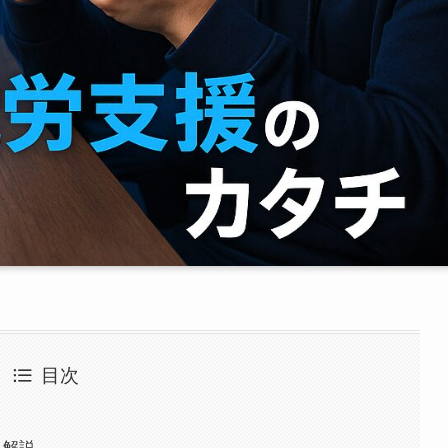
目次
由
く解説