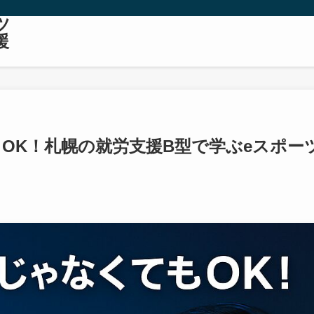
ツ
援
OK！札幌の就労支援B型で学ぶeスポー