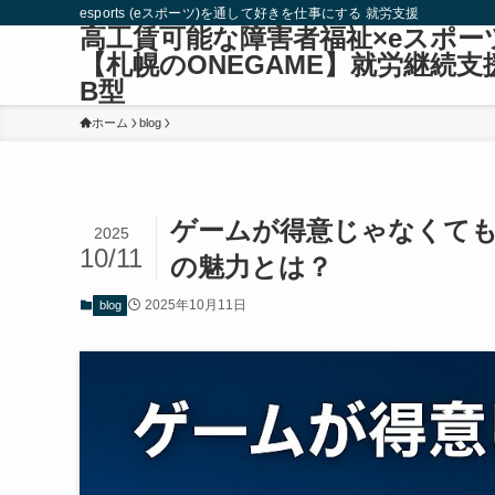
esports (eスポーツ)を通して好きを仕事にする 就労支援
高工賃可能な障害者福祉×eスポー
【札幌のONEGAME】就労継続支
B型
ホーム
blog
ゲームが得意じゃなくても
2025
10/11
の魅力とは？
2025年10月11日
blog